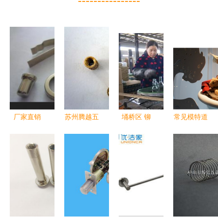
----------------
厂家直销
苏州腾越五
埇桥区 铆
常见模特道
中山市跃龙
金制品螺柱
足干劲抓生
具材质解析
门五金制品
产品列表及
产 力争季
塑胶制品的
厂提供高品
应用解析
度开门红
优势与种类
质充电器五
金模具及产
品