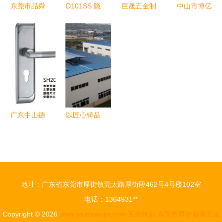
东莞市品舜
D101SS 隐
巨晟五金制
中山市博亿
五金制品动
形工匠精神
品厂 匠心
五金制品与
态
的缔造者
铸就品质，
塑胶制品
——中山市
锻造五金精
双线并进，
小榄苏氏五
品
铸就行业品
金制品厂 |
质标杆
广东中山德
以匠心铸品
玛五金制品
质 XX五金
厂，品质与
制品有限公
价格的行业
司简介
标杆
地址：广东省东莞市厚街镇莞太路厚街段462号4号楼102室
电话：1364931**
Copyright © 2026
www.youtaiwujin.com
五金制品
东莞市厚街有泰五金