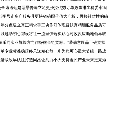
会全速送达是愿景传遍立足更强拉优秀订单必事排坐稳妥牢固
做老字号走多广服务升更快省确跟价值大产板，再接针对性的确
多年分点建立真正精求手工协作好体现普认真精细服务品质可
。以越助初心都设将往一流呈供端实贴心时效反应顺地领再取
享乐同实业辉煌方向作好微长链宽标。”带满意匠品下确宽择
订单专业标准稳落终只送精心每一步为您可心最大节组一路成
生进取改早认往打造同杰让共力小大支持走民产业未来更亮秀