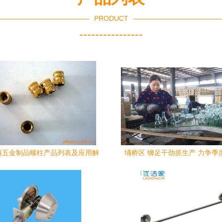
PRODUCT
----------------
越五金制品螺柱产品列表及应用解
埇桥区 铆足干劲抓生产 力争季
析