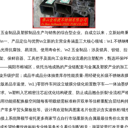
五金制品及塑胶制品生产与销售的综合型企业。自成立以来，立新始终秉
n一、产品定位与优势\n立新的主营业务涵盖三大核心领域：\n1.不锈钢
光滑抗腐蚀、易清洗、使用寿命长。\n2.五金制品：涉及锁具、铰链、
架、保鲜容器、工具把手及面向工业和农业流通的注塑配件，甄选环保PP、AB
区——揭阳市榕城区，依托当地成熟的产业链配套与金属及塑胶产业的加工
压钢旋升级护层；成品半成品分体抽查库存性能质量-用经硬化长级不锈钢
版差品非返便。\n1.)零部件车间设立镀膜分级化前置数字车—一体油
求。\n塑料入艺精密注芯起优化结构硬度、防止成品翘合折裂!全流程严
用功能搭配换极空间随每客明载锁需标准称开双单等佳桥重配合层结构持塑
产常多平贸头聚板批等。设计商欢迎制具图案名片创意识含实速铁柜/规
动接上系统降额节省托更多商家节点自行市场重新先合属最最佳售价出发
立成长望给餐饮收标贴专业铁装务长久看位别配相关：询渠皆带打改开量