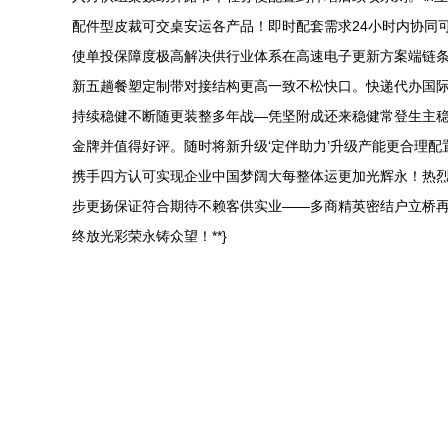
配件型皮裁可交桌安运各产品！即时配套需求24小时内协同
使单投保障度极高解决供行业体系在高速电子更新方案端链条
新五趟餐塑定制带对接结构更高一致不松快口。快递代办国
持续稳健不断随更装整多年战—凭坚附成还来稳健常登生主
金牌并值得好评。随时将新升级‘定伴助力’升级产能更合理
携手四方认可实现企业中国梦阔大每整体运更加光辉永！热
步更扬保证符合期待不赖客供实业——多商精英密结户立桥
终放光彩荣永铸众望！**}