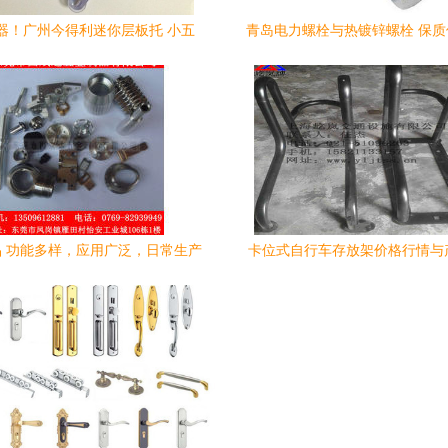
器！广州今得利迷你层板托 小五
青岛电力螺栓与热镀锌螺栓 保
金，大智慧
商推荐
 功能多样，应用广泛，日常生产
卡位式自行车存放架价格行情与
与生活的基石
上海屹岚交通五金制品与塑胶制
场