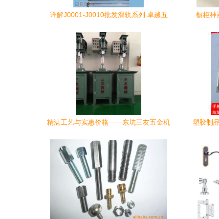
详解J0001-J0010批发滑轨系列 卓越五
橱柜神
金，驱动家居升级
精湛工艺与实惠价格——东坑三友五金机
塑胶制品
械厂的塑胶制品选择指南